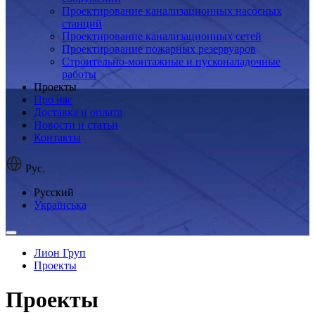
Проектирование канализационных насосных
станций
Проектирование канализационных сетей
Проектирование пожарных резервуаров
Строительно-монтажные и пусконаладочные
работы
Проекты
Про нас
Доставка и оплата
Новости и статьи
Контакты
Рус.
Русский
Українська
Лион Груп
Проекты
Проекты