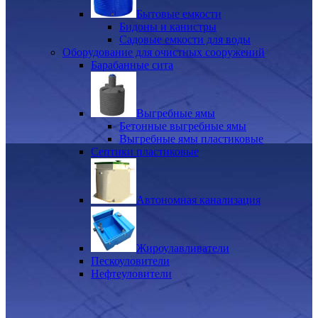
Бытовые емкости
Бидоны и канистры
Садовые емкости для воды
Оборудование для очистных сооружений
Барабанные сита
Выгребные ямы
Бетонные выгребные ямы
Выгребные ямы пластиковые
Септики пластиковые
Автономная канализация
Жироулавливатели
Пескоуловители
Нефтеуловители