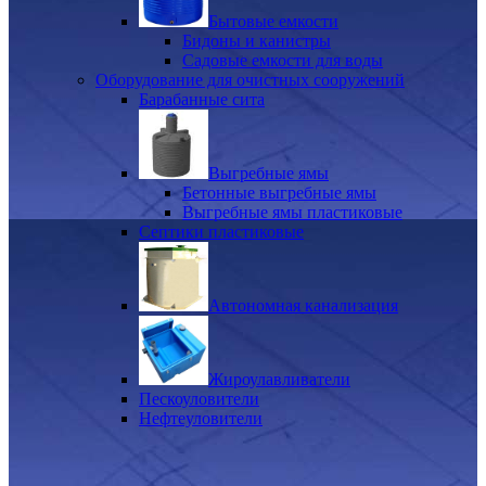
Бытовые емкости
Бидоны и канистры
Садовые емкости для воды
Оборудование для очистных сооружений
Барабанные сита
Выгребные ямы
Бетонные выгребные ямы
Выгребные ямы пластиковые
Септики пластиковые
Автономная канализация
Жироулавливатели
Пескоуловители
Нефтеуловители