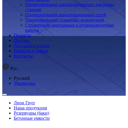
Проектирование канализационных насосных
станций
Проектирование канализационных сетей
Проектирование пожарных резервуаров
Строительно-монтажные и пусконаладочные
работы
Проекты
Про нас
Доставка и оплата
Новости и статьи
Контакты
Рус.
Русский
Українська
Лион Груп
Наша продукция
Резервуары (баки)
Бетонные емкости