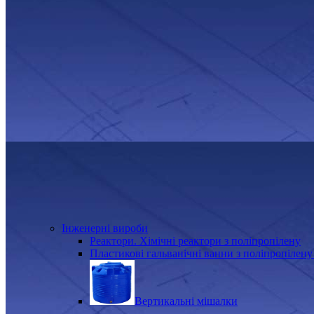
Інженерні вироби
Реактори. Хімічні реактори з поліпропілену
Пластикові гальванічні ванни з поліпропілену
Вертикальні мішалки