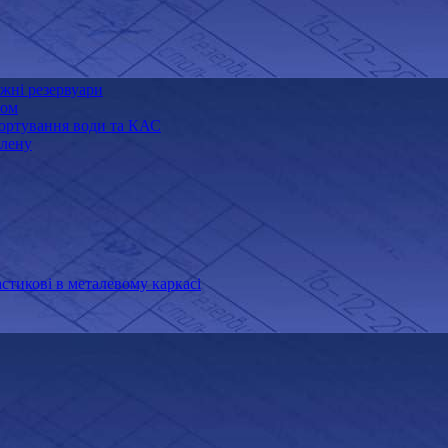
жні резервуари
ном
портування води та КАС
ілену
астикові в металевому каркасі