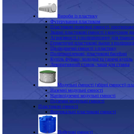
Вироби із пластику
Футерування пластиком
Пластикові пожежні ємності, протипоже
Зварні пластикові ємності з конусним д
Агроємності з поліпропілену для транс
Герметичні пластикові льохи з поліпроп
Циліндричні ємності з пластику
Поліпропіленові, пластикові басейни
Купіль фурако, холодна та гаряча купіль
Декоративний ставок, чаша для ставка
Модульні ємності (збірні ємності) пл
Наземні модульні ємності
Напівпідземні модульні ємності
Підземні модульні ємності
Пластикові ємності
Вертикальні пластикові ємності
Побутові ємності