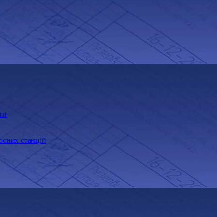
ти
осних станцій