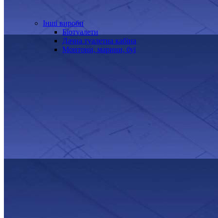
Інші вироби
Біотуалети
Дачна туалетна кабіна
Монтони, марини, буї