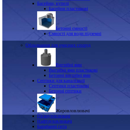
Басейни, купелі
Басейни пластикові
Бетонні ємності
Ємності для води підземні
Обладнання для очисних споруд
Вигрібні ями
Вигрібні ями пластикові
Бетонні вигрібні ями
Септики для каналізації
Септики пластикові
Бетонні септики
Жировловлювачі
Піскоуловлювачі
Нафтоуловлювачі
Барабанні сита