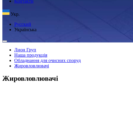
Контакти
Укр.
Русский
Українська
Лион Груп
Наша продукція
Обладнання для очисних споруд
Жировловлювачі
Жировловлювачі