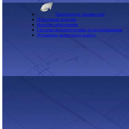
Повітроводи промислові
Пластикові колодязі
Насосне обладнання
Системи водопідготовки та водоочищення
Установки зворотного осмосу