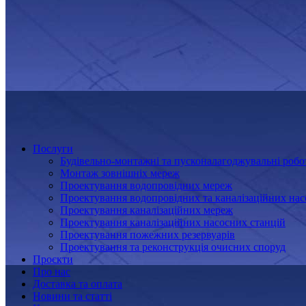
Послуги
Будівельно-монтажні та пусконалагоджувальні робо
Монтаж зовнішніх мереж
Проектування водопровідних мереж
Проектування водопровідних та каналізаційних нас
Проектування каналізаційних мереж
Проектування каналізаційних насосних станцій
Проектування пожежних резервуарів
Проектування та реконструкція очисних споруд
Проєкти
Про нас
Доставка та оплата
Новини та статті