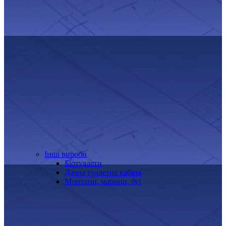
Інші вироби
Біотуалети
Дачна туалетна кабіна
Монтони, марини, буї