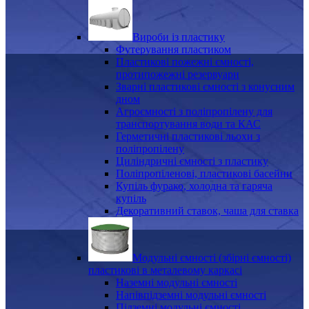
Вироби із пластику
Футерування пластиком
Пластикові пожежні ємності,
протипожежні резервуари
Зварні пластикові ємності з конусним
дном
Агроємності з поліпропілену для
транспортування води та КАС
Герметичні пластикові льохи з
поліпропілену
Циліндричні ємності з пластику
Поліпропіленові, пластикові басейни
Купіль фурако, холодна та гаряча
купіль
Декоративний ставок, чаша для ставка
Модульні ємності (збірні ємності)
пластикові в металевому каркасі
Наземні модульні ємності
Напівпідземні модульні ємності
Підземні модульні ємності