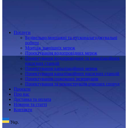
Послуги
Будівельно-монтажні та пусконалагоджувальні
роботи
Монтаж зовнішніх мереж
Проектування водопровідних мереж
Проектування водопровідних та каналізаційних
насосних станцій
Проектування каналізаційних мереж
Проектування каналізаційних насосних станцій
Проектування пожежних резервуарів
Проектування та реконструкція очисних споруд
Проєкти
Про нас
Доставка та оплата
Новини та статті
Контакти
Укр.