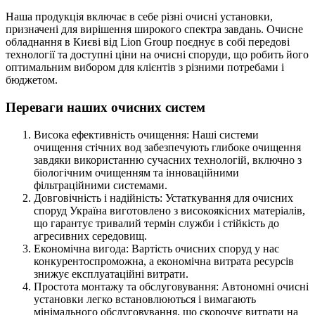
Наша продукція включає в себе різні очисні установки,
призначені для вирішення широкого спектра завдань. Очисне
обладнання в Києві від Lion Group поєднує в собі передові
технології та доступні ціни на очисні споруди, що робить його
оптимальним вибором для клієнтів з різними потребами і
бюджетом.
Переваги наших очисних систем
Висока ефективність очищення: Наші системи
очищення стічних вод забезпечують глибоке очищення
завдяки використанню сучасних технологій, включно з
біологічним очищенням та інноваційними
фільтраційними системами.
Довговічність і надійність: Устаткування для очисних
споруд Україна виготовлено з високоякісних матеріалів,
що гарантує тривалий термін служби і стійкість до
агресивних середовищ.
Економічна вигода: Вартість очисних споруд у нас
конкурентоспроможна, а економічна витрата ресурсів
знижує експлуатаційні витрати.
Простота монтажу та обслуговування: Автономні очисні
установки легко встановлюються і вимагають
мінімального обслуговування, що скорочує витрати на