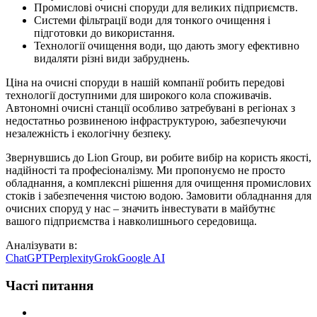
Промислові очисні споруди для великих підприємств.
Системи фільтрації води для тонкого очищення і
підготовки до використання.
Технології очищення води, що дають змогу ефективно
видаляти різні види забруднень.
Ціна на очисні споруди в нашій компанії робить передові
технології доступними для широкого кола споживачів.
Автономні очисні станції особливо затребувані в регіонах з
недостатньо розвиненою інфраструктурою, забезпечуючи
незалежність і екологічну безпеку.
Звернувшись до Lion Group, ви робите вибір на користь якості,
надійності та професіоналізму. Ми пропонуємо не просто
обладнання, а комплексні рішення для очищення промислових
стоків і забезпечення чистою водою. Замовити обладнання для
очисних споруд у нас – значить інвестувати в майбутнє
вашого підприємства і навколишнього середовища.
Аналізувати в:
ChatGPT
Perplexity
Grok
Google AI
Часті питання