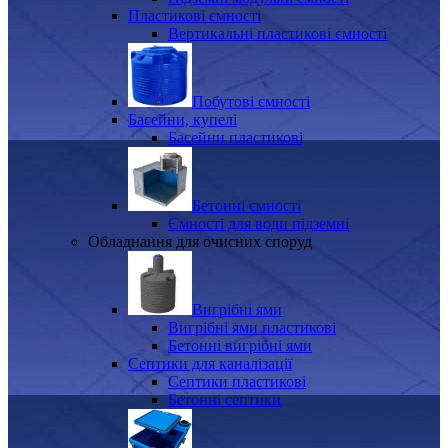
Пластикові ємності
Вертикальні пластикові ємності
Побутові ємності
Басейни, купелі
Басейни пластикові
Бетонні ємності
Ємності для води підземні
Обладнання для очисних споруд
Вигрібні ями
Вигрібні ями пластикові
Бетонні вигрібні ями
Септики для каналізації
Септики пластикові
Бетонні септики